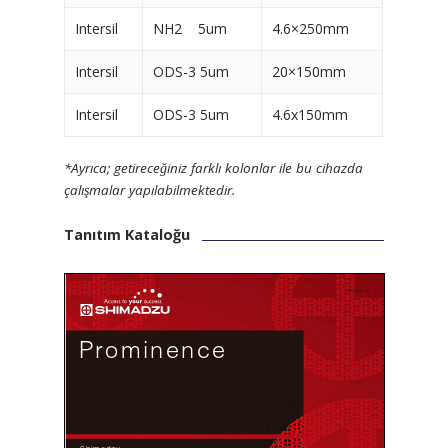
Intersil
NH2 5um
4.6×250mm
Intersil
ODS-3 5um
20×150mm
Intersil
ODS-3 5um
4.6x150mm
*Ayrıca; getireceğiniz farklı kolonlar ile bu cihazda
çalışmalar yapılabilmektedir.
Tanıtım Kataloğu