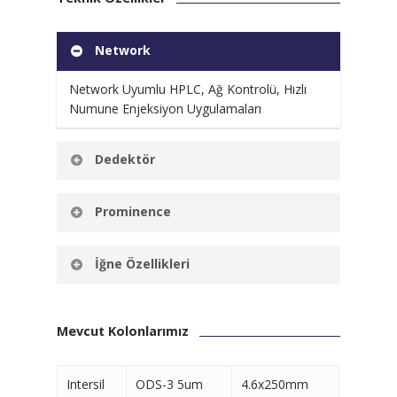
Network
Network Uyumlu HPLC, Ağ Kontrolü, Hızlı
Numune Enjeksiyon Uygulamaları
Dedektör
Yüksek Dedektör Hassasiyeti
Prominence
Düşük Akış Hızı Aralıklarında Kararlıdır.
İğne Özellikleri
Özel kaplamalı iğnesi sayesinde numune
enjeksiyonunda vialden viale sıfıra yakın
Mevcut Kolonlarımız
numune taşır.
Intersil
ODS-3 5um
4.6x250mm