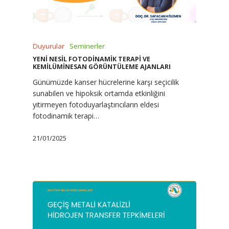
Duyurular
Seminerler
YENİ NESİL FOTODİNAMİK TERAPİ VE
KEMİLÜMİNESAN GÖRÜNTÜLEME AJANLARI
Günümüzde kanser hücrelerine karşı seçicilik
sunabilen ve hipoksik ortamda etkinliğini
yitirmeyen fotoduyarlaştırıcıların eldesi
fotodinamik terapi…
21/01/2025