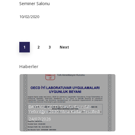
Seminer Salonu
10/02/2020
1
2
3
Next
Haberler
DAYTAM, OECD Standartlarındaki
Yetkinliğini 2030 Yılına Kadar Tescilledi
24/07/2026