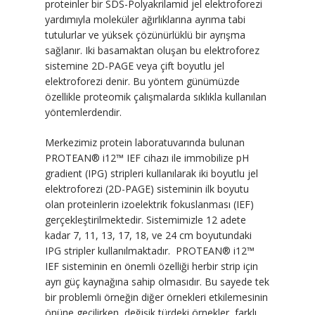
proteinler bir SDS-Polyakrilamid jel elektroforezi
yardımıyla moleküler ağırlıklarına ayrıma tabi
tutulurlar ve yüksek çözünürlüklü bir ayrışma
sağlanır. Iki basamaktan oluşan bu elektroforez
sistemine 2D-PAGE veya çift boyutlu jel
elektroforezi denir. Bu yöntem günümüzde
özellikle proteomik çalışmalarda sıklıkla kullanılan
yöntemlerdendir.
Merkezimiz protein laboratuvarında bulunan
PROTEAN® i12™ IEF cihazı ile immobilize pH
gradient (IPG) stripleri kullanılarak iki boyutlu jel
elektroforezi (2D-PAGE) sisteminin ilk boyutu
olan proteinlerin izoelektrik fokuslanması (IEF)
gerçekleştirilmektedir. Sistemimizle 12 adete
kadar 7, 11, 13, 17, 18, ve 24 cm boyutundaki
IPG stripler kullanılmaktadır. PROTEAN® i12™
IEF sisteminin en önemli özelliği herbir strip için
ayrı güç kaynağına sahip olmasıdır. Bu sayede tek
bir problemli örneğin diğer örnekleri etkilemesinin
önüne geçilirken, değişik türdeki örnekler, farklı