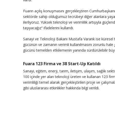
Fuarın açılış konuşmasını gerçekleştiren Cumhurbaşkanı 
sektörde sahip olduğumuz tecrübeyi diğer alanlara yayara
ilerliyoruz. Yüksek teknoloji ve verimlilik artışıyla güçl
taşıyacağız” ifadelerini kullandı.
Sanayi ve Teknoloji Bakanı Mustafa Varank ise küresel ti
gücünün ve zamanın verimli kullanılmasını zorunlu hale get
gücünü temelden etkilemenin yanında sürdürülebilir büy
Fuara 123 Firma ve 38 Start-Up Katıldı
Sanayi, eğitim, enerji, tarım, iletişim, ulaşım, sağlık se
100 içinde yer alan teknoloji üreten ve kullanan 123 fir
verimliliği temel alarak gerçekleştirilen proje ve çalışma
gibi uluslararası etkinlikler hakkında bilgi verildi.