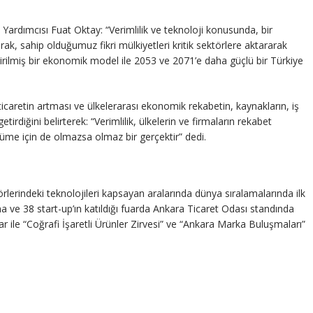
Yardımcısı Fuat Oktay: “Verimlilik ve teknoloji konusunda, bir
k, sahip olduğumuz fikri mülkiyetleri kritik sektörlere aktararak
endirilmiş bir ekonomik model ile 2053 ve 2071’e daha güçlü bir Türkiye
caretin artması ve ülkelerarası ekonomik rekabetin, kaynakların, iş
irdiğini belirterek: “Verimlilik, ülkelerin ve firmaların rekabet
üme için de olmazsa olmaz bir gerçektir” dedi.
ktörlerindeki teknolojileri kapsayan aralarında dünya sıralamalarında ilk
ma ve 38 start-up’ın katıldığı fuarda Ankara Ticaret Odası standında
lar ile “Coğrafi İşaretli Ürünler Zirvesi” ve “Ankara Marka Buluşmaları”