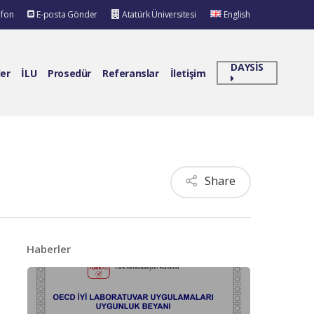
efon
E-posta Gönder
Atatürk Üniversitesi
English
DAYSİS
ler
İLU
Prosedür
Referanslar
İletişim
Share
Haberler