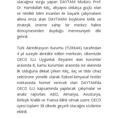
olacağına vurgu yapan DAYTAM Müdürü Prof.
Dr. Hamdullah Kılıç, altyapısı oldukça güçlü olan
ve nitelikli bilim insanları ile başarılı çalışmaların
altına imza atan DAYTAM’ın böylesine kritik ve
stratejik öneme sahip bir merkez haline
dönüşmesinden duyduğu memnuniyeti dile
getirdi.
Türk Akreditasyon Kurumu (TÜRKAK) tarafından
4 yıl süreyle akredite edilen merkezin, ülkemizde
OECD İLU Uygunluk Beyanını alan kurumlar
arasında 8, kamu kurumları arasında ise alanında
ilk olduğuna dikkat çeken Kılıç, ilaç ve tıbbi cihaz
sektörüne yönelik olarak fiziksel-kimyasal testler
noktasında hizmet verecek olan DAYTAM’da
OECD İLU kapsamında yapılacak çalışmalar ve
analiz raporları; ABD, Almanya, Avusturya,
Birleşik Krallık ve Fransa dâhil olmak üzere OECD
üyesi toplam 38 ülkede geçerli olacağını sözlerine
ekledi.