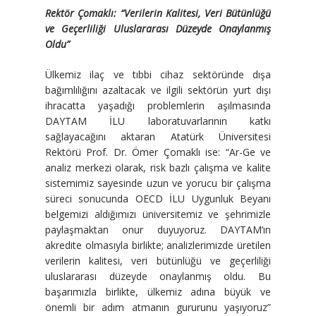
Rektör Çomaklı: “Verilerin Kalitesi, Veri Bütünlüğü
ve Geçerliliği Uluslararası Düzeyde Onaylanmış
Oldu”
Ülkemiz ilaç ve tıbbi cihaz sektöründe dışa
bağımlılığını azaltacak ve ilgili sektörün yurt dışı
ihracatta yaşadığı problemlerin aşılmasında
DAYTAM İLU laboratuvarlarının katkı
sağlayacağını aktaran Atatürk Üniversitesi
Rektörü Prof. Dr. Ömer Çomaklı ise: “Ar-Ge ve
analiz merkezi olarak, risk bazlı çalışma ve kalite
sistemimiz sayesinde uzun ve yorucu bir çalışma
süreci sonucunda OECD İLU Uygunluk Beyanı
belgemizi aldığımızı üniversitemiz ve şehrimizle
paylaşmaktan onur duyuyoruz. DAYTAM’ın
akredite olmasıyla birlikte; analizlerimizde üretilen
verilerin kalitesi, veri bütünlüğü ve geçerliliği
uluslararası düzeyde onaylanmış oldu. Bu
başarımızla birlikte, ülkemiz adına büyük ve
önemli bir adım atmanın gururunu yaşıyoruz”