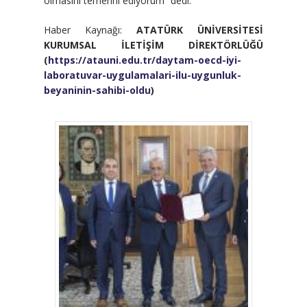
olmasını temenni ediyorum” dedi.
Haber Kaynağı:
ATATÜRK ÜNİVERSİTESİ
KURUMSAL İLETİŞİM DİREKTÖRLÜĞÜ
(
https://atauni.edu.tr/daytam-oecd-iyi-
laboratuvar-uygulamalari-ilu-uygunluk-
beyaninin-sahibi-oldu
)